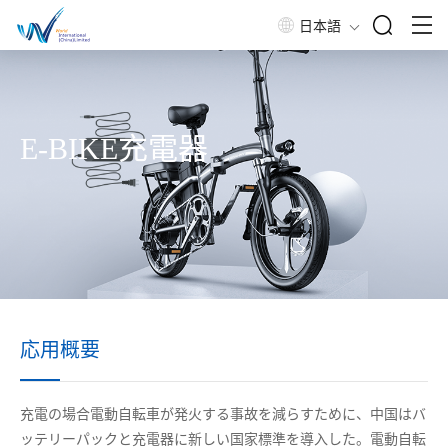
日本語
E-BIKE充電器
応用概要
充電
の場合
電動自転車
が発火する
事故を減らすために、
中
国はバ
ッテリーパックと充電器
に
新しい国
家標準
を導入した。電動自転