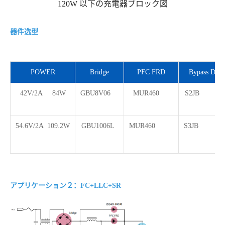
120W 以下の充電器ブロック図
器件选型
POWER
Bridge
PFC FRD
Bypass Diod
42V/2A 84W
GBU8V06
MUR460
S2J
54.6V/2A 109.2W
GBU1006L
MUR460
S3J
アプリケーション２：FC+LLC+SR