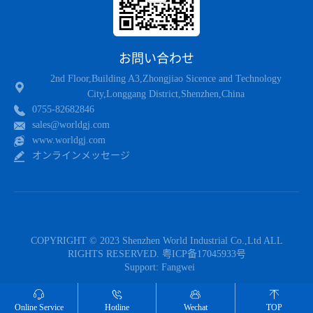
お問い合わせ
2nd Floor,Building A3,Zhongjiao Sicence and Technology
City,Longgang District,Shenzhen,China
0755-82682846
sales@worldgj.com
www.worldgj.com
オンラインメッセージ
COPYRIGHT © 2023 Shenzhen World Industrial Co.,Ltd ALL
RIGHTS RESERVED.
粤ICP备17045933号
Support:
Fangwei
SNS
Online Service
Hotline
Wechat
TOP