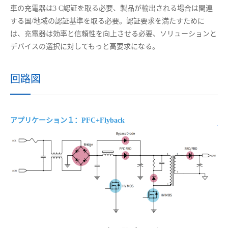
車の充電器は
3 C認証を
取る
必要、製品が輸出される場合は関連
する国
/地域の認証基準を
取る
必要。
認証要求
を満たすために
は、充電器は効率と信頼性を向上させる必要、ソリューションと
デバイスの選択に対
してもっと高要求になる
。
回路図
アプリケーション１：PFC+Flyback